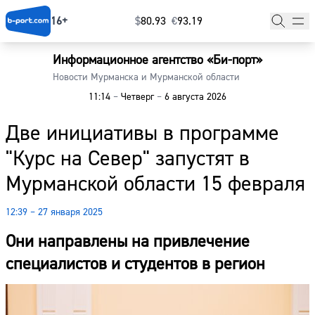
16+
$
⁠80.93
€
⁠93.19
Информационное агентство «Би-порт»
Главная
Новости Мурманска и Мурманской области
11:14
–
Четверг
–
6 августа 2026
Новости
Две инициативы в программе
Наши гости
"Курс на Север" запустят в
Фоторепортажи
Мурманской области 15 февраля
Погода
12:39 – 27 января 2025
Курсы валют
Они направлены на привлечение
специалистов и студентов в регион