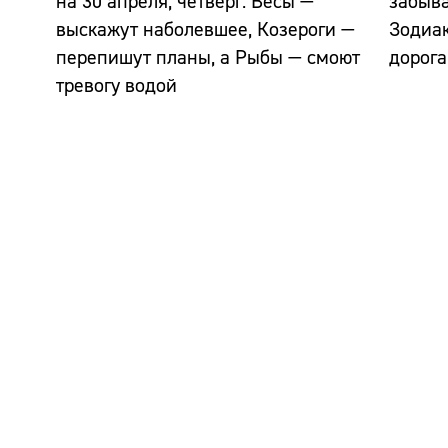
на 30 апреля, четверг: Весы —
забыва
выскажут наболевшее, Козероги —
Зодиак
перепишут планы, а Рыбы — смоют
дорога
тревогу водой