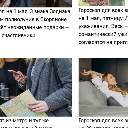
Гороскоп для всех 
оп на 1 мая: 3 знака Зодиака,
на 1 мая, пятницу:
м полнолуние в Скорпионе
ухаживания, Весы —
сёт неожиданные подарки —
романтический ужи
и счастливчики
согласятся на приг
Сайт:
Адрес:
Телефон:
т из метро и тут же
Гороскоп для всех 