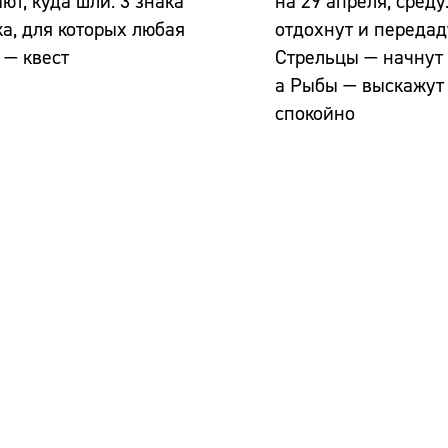
ют, куда шли: 3 знака
на 29 апреля, среду
а, для которых любая
отдохнут и передад
 — квест
Стрельцы — начнут 
а Рыбы — выскажут
спокойно