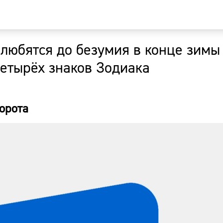
влюбятся до безумия в конце зимы
Главная
четырёх знаков Зодиака
Новости
ворота
Наши гости
Фоторепор
Погода
Курсы валю