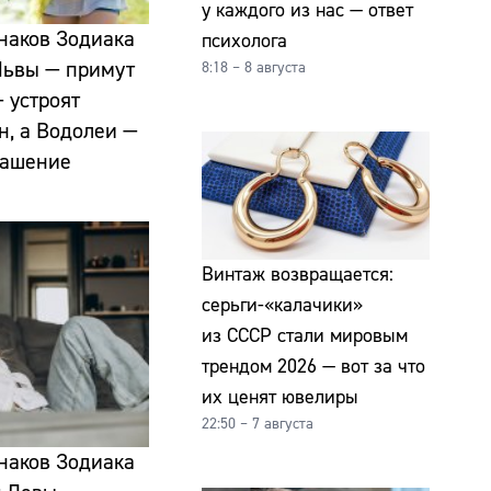
у каждого из нас — ответ
знаков Зодиака
психолога
 Львы — примут
8:18 – 8 августа
 устроят
н, а Водолеи —
лашение
Винтаж возвращается:
серьги-«калачики»
из СССР стали мировым
трендом 2026 — вот за что
их ценят ювелиры
22:50 – 7 августа
знаков Зодиака