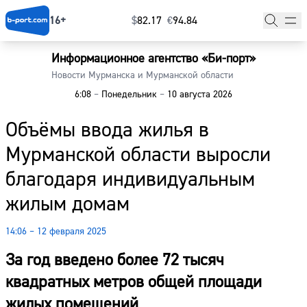
16+
$
⁠82.17
€
⁠94.84
Информационное агентство «Би-порт»
Главная
Новости Мурманска и Мурманской области
6:08
–
Понедельник
–
10 августа 2026
Новости
Объёмы ввода жилья в
Наши гости
Мурманской области выросли
Фоторепортажи
благодаря индивидуальным
Погода
жилым домам
Курсы валют
14:06 – 12 февраля 2025
За год введено более 72 тысяч
квадратных метров общей площади
жилых помещений