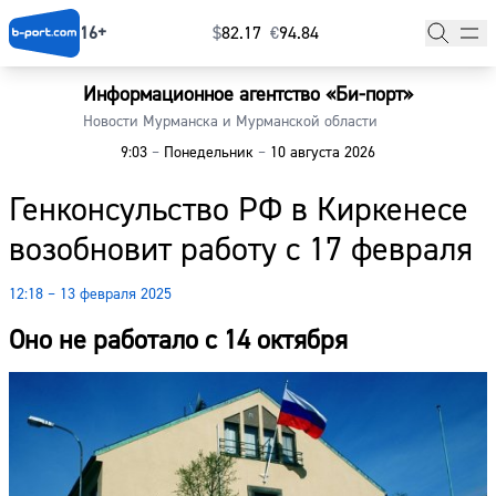
16+
$
⁠82.17
€
⁠94.84
Информационное агентство «Би-порт»
Главная
Новости Мурманска и Мурманской области
9:03
–
Понедельник
–
10 августа 2026
Новости
Генконсульство РФ в Киркенесе
Наши гости
возобновит работу с 17 февраля
Фоторепортажи
12:18 – 13 февраля 2025
Погода
Оно не работало с 14 октября
Курсы валют