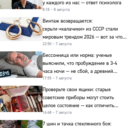
у каждого из нас — ответ психолога
8:18 – 8 августа
Винтаж возвращается:
серьги-«калачики» из СССР стали
мировым трендом 2026 — вот за что
22:50 – 7 августа
их ценят ювелиры
Бессонница или норма: ученые
выяснили, что пробуждение в 3-4
часа ночи — не сбой, а древний
17:55 – 7 августа
биологический ритм
Проверьте свои ящики: старые
советские приборы могут стоить
целое состояние — как отличить
16:48 – 7 августа
подделку от мельхиора
7 шин и тачка стеклянного боя: