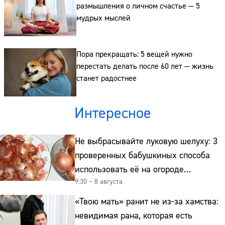
размышления о личном счастье — 5
мудрых мыслей
Пора прекращать: 5 вещей нужно
перестать делать после 60 лет — жизнь
станет радостнее
Интересное
Не выбрасывайте луковую шелуху: 3
проверенных бабушкиных способа
использовать её на огороде
9:30 – 8 августа
и для здоровья этой зимой
«Твою мать» ранит не из-за хамства:
невидимая рана, которая есть