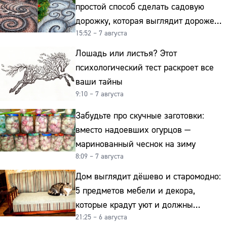
простой способ сделать садовую
дорожку, которая выглядит дороже
15:52 – 7 августа
гранита
Лошадь или листья? Этот
психологический тест раскроет все
ваши тайны
9:10 – 7 августа
Забудьте про скучные заготовки:
вместо надоевших огурцов —
маринованный чеснок на зиму
8:09 – 7 августа
Дом выглядит дёшево и старомодно:
5 предметов мебели и декора,
которые крадут уют и должны
21:25 – 6 августа
отправиться на свалку прямо сейчас