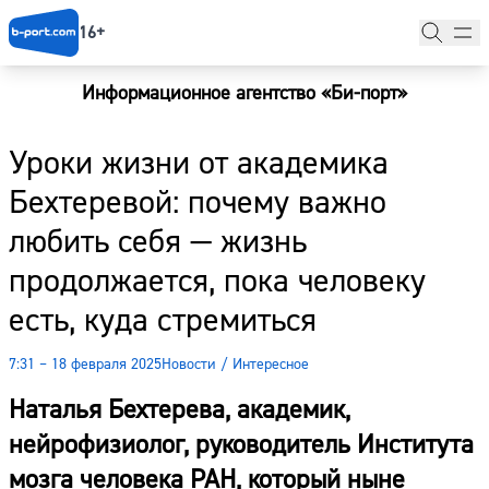
16+
Информационное агентство «Би-порт»
Главная
Уроки жизни от академика
Новости
Бехтеревой: почему важно
Наши гости
любить себя — жизнь
Фоторепортажи
продолжается, пока человеку
Погода
есть, куда стремиться
Курсы валют
7:31 – 18 февраля 2025
Новости
/
Интересное
Наталья Бехтерева, академик,
нейрофизиолог, руководитель Института
мозга человека РАН, который ныне