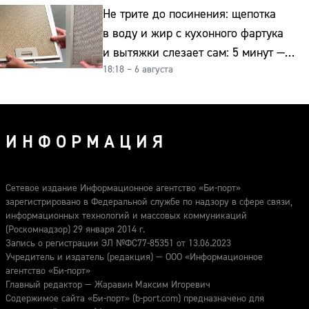
Не трите до посинения: щепотка
в воду и жир с кухонного фартука
и вытяжки слезает сам: 5 минут —
18:18 – 6 августа
и сверкает как новая
ИНФОРМАЦИЯ
Сетевое издание Информационное агентство «Би-порт»
зарегистрировано в Федеральной службе по надзору в сфере связи,
информационных технологий и массовых коммуникаций
(Роскомнадзор) 29 января 2014 г.
Запись о регистрации ЭЛ №ФС77-85351 от 13.06.2023
Учредитель и издатель (редакция) — ООО «Информационное
агентство «Би-порт»
Главный редактор — Жаравин Максим Игоревич
Содержимое сайта «Би-порт» (b-port.com) предназначено для