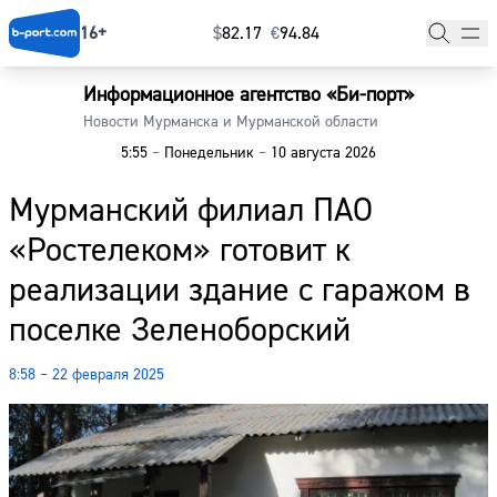
16+
$
⁠82.17
€
⁠94.84
Информационное агентство «Би-порт»
Главная
Новости Мурманска и Мурманской области
5:55
–
Понедельник
–
10 августа 2026
Новости
Мурманский филиал ПАО
Наши гости
«Ростелеком» готовит к
Фоторепортажи
реализации здание с гаражом в
Погода
поселке Зеленоборский
Курсы валют
8:58 – 22 февраля 2025