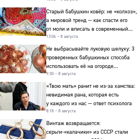
копейки
Старый бабушкин ковёр: не «колхоз»,
а мировой тренд — как спасти его
от моли и вписать в современный
13:06 – 8 августа
интерьер
Не выбрасывайте луковую шелуху: 3
проверенных бабушкиных способа
использовать её на огороде
9:30 – 8 августа
и для здоровья этой зимой
«Твою мать» ранит не из-за хамства:
невидимая рана, которая есть
у каждого из нас — ответ психолога
8:18 – 8 августа
Винтаж возвращается:
серьги-«калачики» из СССР стали