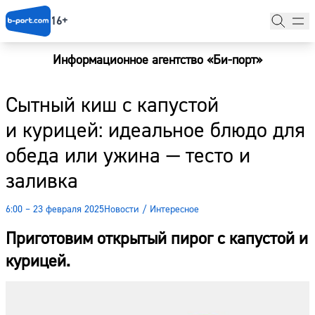
16+
Информационное агентство «Би-порт»
Главная
Сытный киш с капустой
Новости
и курицей: идеальное блюдо для
Наши гости
обеда или ужина — тесто и
Фоторепортажи
заливка
Погода
6:00 – 23 февраля 2025
Новости
/
Интересное
Курсы валют
Приготовим открытый пирог с капустой и
курицей.