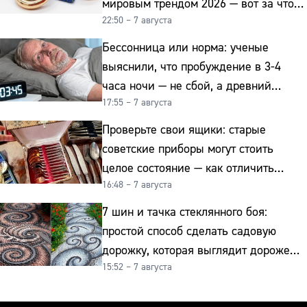
мировым трендом 2026 — вот за что
22:50 – 7 августа
их ценят ювелиры
Бессонница или норма: ученые
выяснили, что пробуждение в 3-4
часа ночи — не сбой, а древний
17:55 – 7 августа
биологический ритм
Проверьте свои ящики: старые
советские приборы могут стоить
целое состояние — как отличить
16:48 – 7 августа
подделку от мельхиора
7 шин и тачка стеклянного боя:
простой способ сделать садовую
дорожку, которая выглядит дороже
15:52 – 7 августа
гранита