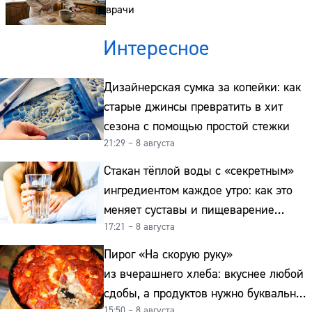
врачи
Интересное
Дизайнерская сумка за копейки: как
старые джинсы превратить в хит
сезона с помощью простой стежки
21:29 – 8 августа
Стакан тёплой воды с «секретным»
ингредиентом каждое утро: как это
меняет суставы и пищеварение
17:21 – 8 августа
после 50
Пирог «На скорую руку»
из вчерашнего хлеба: вкуснее любой
сдобы, а продуктов нужно буквально
15:50 – 8 августа