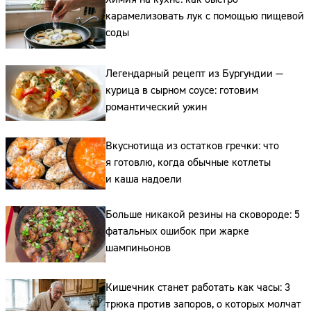
карамелизовать лук с помощью пищевой
соды
Легендарный рецепт из Бургундии —
курица в сырном соусе: готовим
романтический ужин
Вкуснотища из остатков гречки: что
я готовлю, когда обычные котлеты
и каша надоели
Больше никакой резины на сковороде: 5
фатальных ошибок при жарке
шампиньонов
Кишечник станет работать как часы: 3
трюка против запоров, о которых молчат