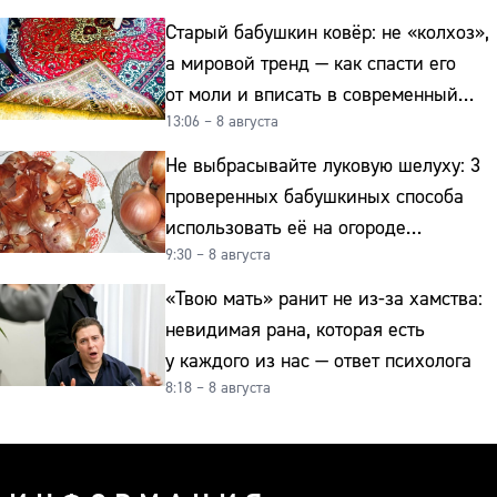
Старый бабушкин ковёр: не «колхоз»,
а мировой тренд — как спасти его
от моли и вписать в современный
13:06 – 8 августа
интерьер
Не выбрасывайте луковую шелуху: 3
проверенных бабушкиных способа
использовать её на огороде
9:30 – 8 августа
и для здоровья этой зимой
«Твою мать» ранит не из-за хамства:
невидимая рана, которая есть
у каждого из нас — ответ психолога
8:18 – 8 августа