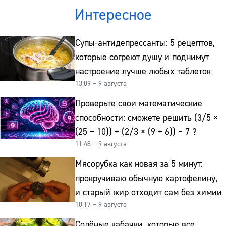
Телефон:
Интересное
Супы-антидепрессанты: 5 рецептов,
которые согреют душу и поднимут
настроение лучше любых таблеток
13:09 – 9 августа
Проверьте свои математические
способности: сможете решить (3/5 ×
(25 − 10)) + (2/3 × (9 + 6)) − 7 ?
11:48 – 9 августа
Мясорубка как новая за 5 минут:
прокручиваю обычную картофелину,
и старый жир отходит сам без химии
10:17 – 9 августа
Солёные кабачки, которые все