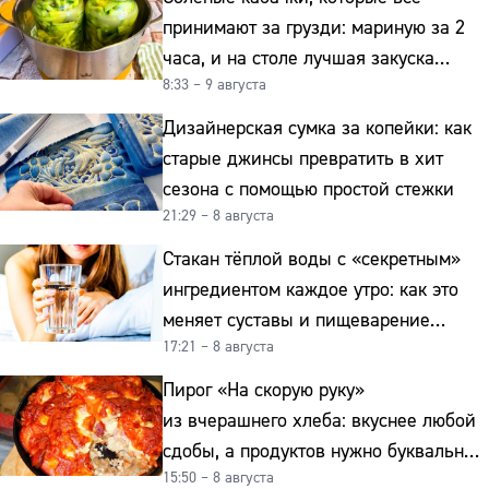
принимают за грузди: мариную за 2
часа, и на столе лучшая закуска
8:33 – 9 августа
к картошке
Дизайнерская сумка за копейки: как
старые джинсы превратить в хит
сезона с помощью простой стежки
21:29 – 8 августа
Стакан тёплой воды с «секретным»
ингредиентом каждое утро: как это
меняет суставы и пищеварение
17:21 – 8 августа
после 50
Пирог «На скорую руку»
из вчерашнего хлеба: вкуснее любой
сдобы, а продуктов нужно буквально
15:50 – 8 августа
копейки