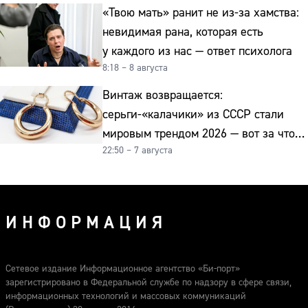
«Твою мать» ранит не из-за хамства:
невидимая рана, которая есть
у каждого из нас — ответ психолога
8:18 – 8 августа
Винтаж возвращается:
серьги-«калачики» из СССР стали
мировым трендом 2026 — вот за что
22:50 – 7 августа
их ценят ювелиры
ИНФОРМАЦИЯ
Сетевое издание Информационное агентство «Би-порт»
зарегистрировано в Федеральной службе по надзору в сфере связи,
информационных технологий и массовых коммуникаций