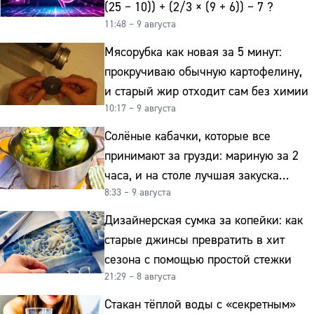
(25 − 10)) + (2/3 × (9 + 6)) − 7 ?
11:48 – 9 августа
Мясорубка как новая за 5 минут:
прокручиваю обычную картофелину,
и старый жир отходит сам без химии
10:17 – 9 августа
Солёные кабачки, которые все
принимают за грузди: мариную за 2
часа, и на столе лучшая закуска
8:33 – 9 августа
к картошке
Дизайнерская сумка за копейки: как
старые джинсы превратить в хит
сезона с помощью простой стежки
21:29 – 8 августа
Стакан тёплой воды с «секретным»