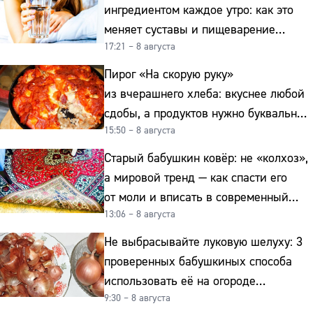
ингредиентом каждое утро: как это
меняет суставы и пищеварение
17:21 – 8 августа
после 50
Пирог «На скорую руку»
из вчерашнего хлеба: вкуснее любой
сдобы, а продуктов нужно буквально
15:50 – 8 августа
копейки
Старый бабушкин ковёр: не «колхоз»,
а мировой тренд — как спасти его
от моли и вписать в современный
13:06 – 8 августа
интерьер
Не выбрасывайте луковую шелуху: 3
проверенных бабушкиных способа
использовать её на огороде
9:30 – 8 августа
и для здоровья этой зимой