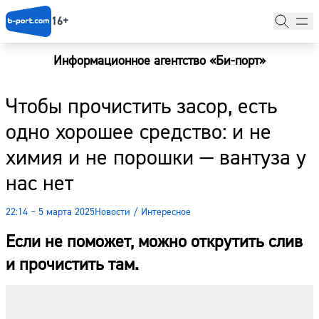
16+
Информационное агентство «Би-порт»
Главная
Чтобы прочистить засор, есть
Новости
одно хорошее средство: и не
Наши гости
химия и не порошки — вантуза у
Фоторепортажи
нас нет
Погода
22:14 – 5 марта 2025
Новости
/
Интересное
Курсы валют
Если не поможет, можно открутить слив
и прочистить там.