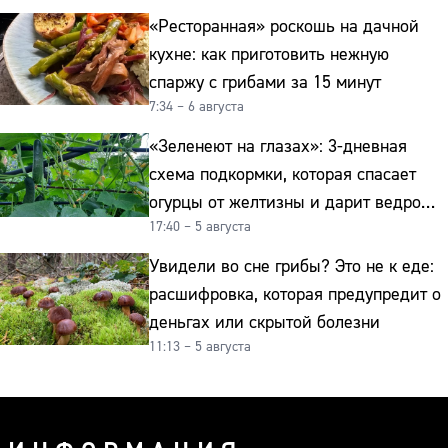
«Ресторанная» роскошь на дачной
кухне: как приготовить нежную
спаржу с грибами за 15 минут
7:34 – 6 августа
«Зеленеют на глазах»: 3-дневная
схема подкормки, которая спасает
огурцы от желтизны и дарит ведро
17:40 – 5 августа
урожая
Увидели во сне грибы? Это не к еде:
расшифровка, которая предупредит о
деньгах или скрытой болезни
11:13 – 5 августа