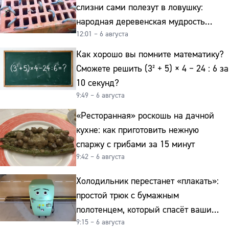
слизни сами полезут в ловушку:
народная деревенская мудрость
12:01 – 6 августа
реально работает
Как хорошо вы помните математику?
Сможете решить (3² + 5) × 4 − 24 : 6 за
10 секунд?
9:49 – 6 августа
«Ресторанная» роскошь на дачной
кухне: как приготовить нежную
спаржу с грибами за 15 минут
9:42 – 6 августа
Холодильник перестанет «плакать»:
простой трюк с бумажным
полотенцем, который спасёт ваши
9:15 – 6 августа
овощи от гнили