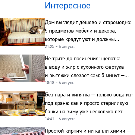
Интересное
Дом выглядит дёшево и старомодно:
5 предметов мебели и декора,
которые крадут уют и должны
21:25 – 6 августа
отправиться на свалку прямо сейчас
Не трите до посинения: щепотка
в воду и жир с кухонного фартука
и вытяжки слезает сам: 5 минут —
18:18 – 6 августа
и сверкает как новая
Без пара и кипятка — только вода из-
под крана: как я просто стерилизую
банки на зиму уже несколько лет
14:41 – 6 августа
Простой кирпич и ни капли химии —