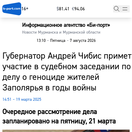
16+
$
⁠81.41
€
⁠94.06
Информационное агентство «Би-порт»
Главная
Новости Мурманска и Мурманской области
13:10
–
Пятница
–
7 августа 2026
Новости
Губернатор Андрей Чибис примет
Наши гости
участие в судебном заседании по
Фоторепортажи
делу о геноциде жителей
Погода
Заполярья в годы войны
Курсы валют
14:51 – 19 марта 2025
Очередное рассмотрение дела
запланировано на пятницу, 21 марта