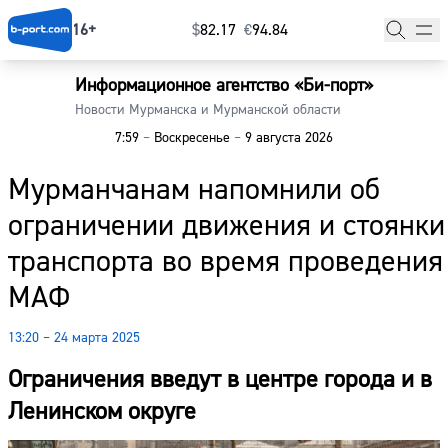
16+
$
⁠82.17
€
⁠94.84
Информационное агентство «Би-порт»
Главная
Новости Мурманска и Мурманской области
7:59
–
Воскресенье
–
9 августа 2026
Новости
Мурманчанам напомнили об
Наши гости
ограничении движения и стоянки
Фоторепортажи
транспорта во время проведения
Погода
МАФ
Курсы валют
13:20 – 24 марта 2025
Ограничения введут в центре города и в
Ленинском округе