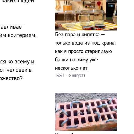
, каких людей
навливает
Без пара и кипятка —
тим критериям,
только вода из-под крана:
как я просто стерилизую
банки на зиму уже
ся ко всему и
несколько лет
от человек в
14:41 – 6 августа
оржество?