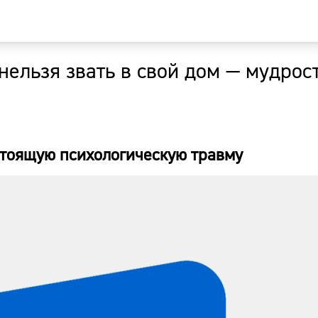
нельзя звать в свой дом — мудрос
Главная
Новости
стоящую психологическую травму
Наши гости
Фоторепор
Погода
Курсы валю