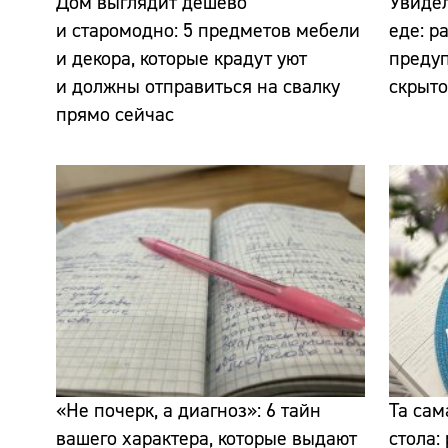
Дом выглядит дёшево
Увидел
и старомодно: 5 предметов мебели
еде: р
и декора, которые крадут уют
предуп
и должны отправиться на свалку
скрыто
прямо сейчас
«Не почерк, а диагноз»: 6 тайн
Та сам
вашего характера, которые выдают
стола: