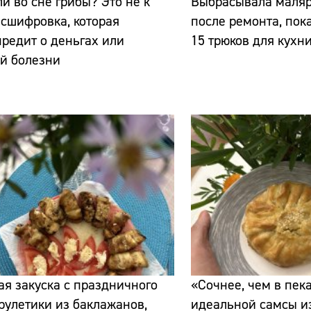
и во сне грибы? Это не к
Выбрасывала маляр
асшифровка, которая
после ремонта, пока
редит о деньгах или
15 трюков для кухни
й болезни
Сайт:
Адрес:
Телефон:
ая закуска с праздничного
«Сочнее, чем в пека
 рулетики из баклажанов,
идеальной самсы из