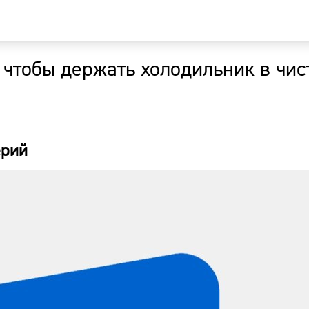
 чтобы держать холодильник в чис
Главная
Новости
ерий
Наши гости
Фоторепор
Погода
Курсы валю