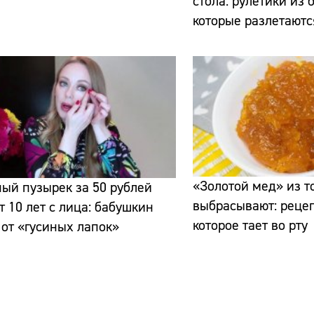
стола: рулетики из 
которые разлетаютс
Сайт:
Адрес:
Телефон:
«Золотой мед» из то
ый пузырек за 50 рублей
выбрасывают: рецеп
т 10 лет с лица: бабушкин
которое тает во рту
 от «гусиных лапок»