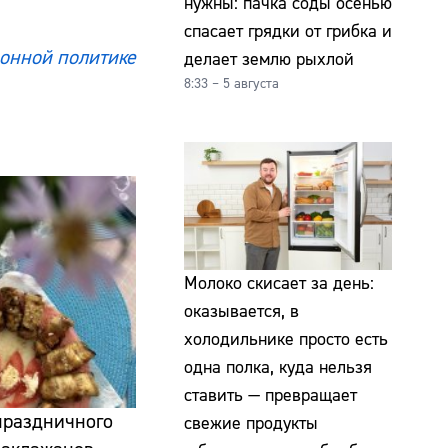
нужны: пачка соды осенью
спасает грядки от грибка и
онной политике
делает землю рыхлой
8:33 – 5 августа
Молоко скисает за день:
оказывается, в
холодильнике просто есть
одна полка, куда нельзя
ставить — превращает
 праздничного
свежие продукты