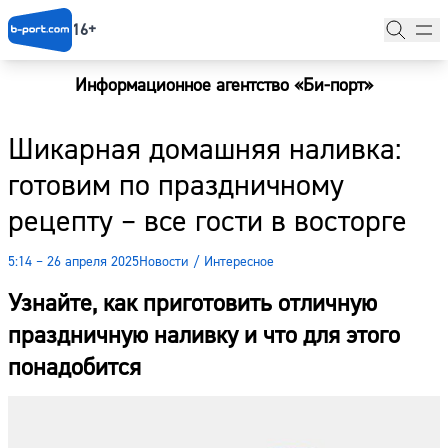
16+
Информационное агентство «Би-порт»
Главная
Шикарная домашняя наливка:
Новости
готовим по праздничному
Наши гости
рецепту – все гости в восторге
Фоторепортажи
5:14 – 26 апреля 2025
Новости
/
Интересное
Погода
Узнайте, как приготовить отличную
Курсы валют
праздничную наливку и что для этого
понадобится