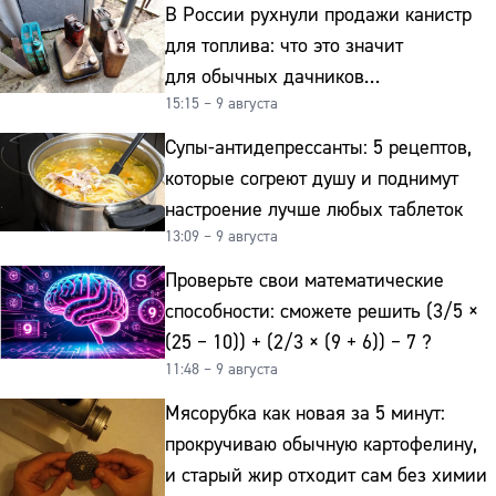
В России рухнули продажи канистр
для топлива: что это значит
для обычных дачников
15:15 – 9 августа
и автомобилистов
Супы-антидепрессанты: 5 рецептов,
которые согреют душу и поднимут
настроение лучше любых таблеток
13:09 – 9 августа
Проверьте свои математические
способности: сможете решить (3/5 ×
(25 − 10)) + (2/3 × (9 + 6)) − 7 ?
11:48 – 9 августа
Мясорубка как новая за 5 минут:
прокручиваю обычную картофелину,
и старый жир отходит сам без химии