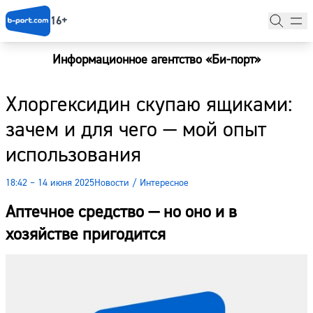
16+
Информационное агентство «Би-порт»
Главная
Хлоргексидин скупаю ящиками:
Новости
зачем и для чего — мой опыт
Наши гости
использования
Фоторепортажи
18:42 – 14 июня 2025
Новости
/
Интересное
Погода
Аптечное средство — но оно и в
Курсы валют
хозяйстве пригодится