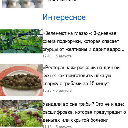
Интересное
«Зеленеют на глазах»: 3-дневная
схема подкормки, которая спасает
огурцы от желтизны и дарит ведро
17:40 – 5 августа
урожая
«Ресторанная» роскошь на дачной
кухне: как приготовить нежную
спаржу с грибами за 15 минут
15:23 – 5 августа
Увидели во сне грибы? Это не к еде:
расшифровка, которая предупредит о
деньгах или скрытой болезни
11:13 – 5 августа