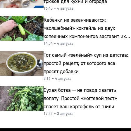
трюков для кухни и огорода
16:43 – 4 августа
Кабачки не заканчиваются:
«волшебный» коктейль из двух
копеечных компонентов заставит их
14:54 – 4 августа
плодоносить до самых заморозков
Тот самый «зелёный» суп из детства:
простой рецепт, от которого все
просят добавки
8:16 – 4 августа
Сухая ботва — не повод хватать
лопату! Простой «ногтевой тест»
спасет ваш картофель от гнили
17:22 – 3 августа