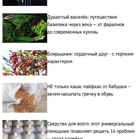
Душистый василёк: путешествие
базилика через века — от фараонов
до современных кухонь
Сайт:
Боярышник: сердечный друг - с терпким
характером
Адрес:
Телефон:
НЕ только каша: лайфхак от бабушки –
зачем насыпать гречку в обувь
Средство для всего: этот универсальный
помощник позволяет решить 14 проблем
— стоит копейки