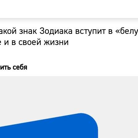
акой знак Зодиака вступит в «бел
Главная
е и в своей жизни
Новости
ить себя
Наши гости
Фоторепор
Погода
Курсы валю