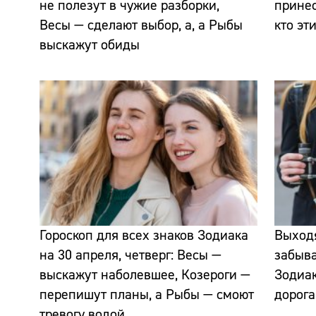
не полезут в чужие разборки,
прине
Весы — сделают выбор, а, а Рыбы
кто эт
выскажут обиды
Гороскоп для всех знаков Зодиака
Выходя
на 30 апреля, четверг: Весы —
забыва
выскажут наболевшее, Козероги —
Зодиак
перепишут планы, а Рыбы — смоют
дорога
тревогу водой