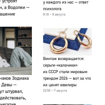
 устроят
у каждого из нас — ответ
н, а Водолеи —
психолога
лашение
8:18 – 8 августа
Винтаж возвращается:
серьги-«калачики»
из СССР стали мировым
знаков Зодиака
трендом 2026 — вот за что
: Девы —
их ценят ювелиры
ут штурвал,
22:50 – 7 августа
действовать,
 негатив