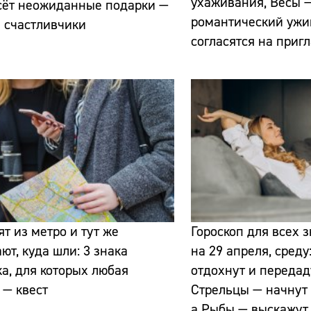
ухаживания, Весы —
сёт неожиданные подарки —
романтический ужи
и счастливчики
согласятся на приг
Сайт:
Адрес:
Телефон:
т из метро и тут же
Гороскоп для всех 
ют, куда шли: 3 знака
на 29 апреля, среду
а, для которых любая
отдохнут и передад
 — квест
Стрельцы — начнут 
а Рыбы — выскажут