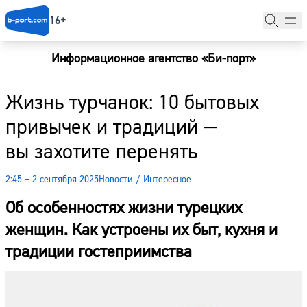
16+
Информационное агентство «Би-порт»
Главная
Жизнь турчанок: 10 бытовых
Новости
привычек и традиций —
Наши гости
вы захотите перенять
Фоторепортажи
2:45 – 2 сентября 2025
Новости
/
Интересное
Погода
Об
особенностях жизни турецких
Курсы валют
женщин. Как устроены их быт, кухня и
традиции гостеприимства