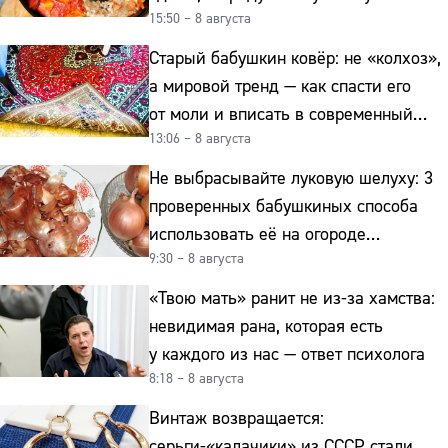
15:50 – 8 августа
копейки
Старый бабушкин ковёр: не «колхоз»,
а мировой тренд — как спасти его
от моли и вписать в современный
13:06 – 8 августа
интерьер
Не выбрасывайте луковую шелуху: 3
проверенных бабушкиных способа
использовать её на огороде
9:30 – 8 августа
и для здоровья этой зимой
«Твою мать» ранит не из-за хамства:
невидимая рана, которая есть
у каждого из нас — ответ психолога
8:18 – 8 августа
Винтаж возвращается:
серьги-«калачики» из СССР стали