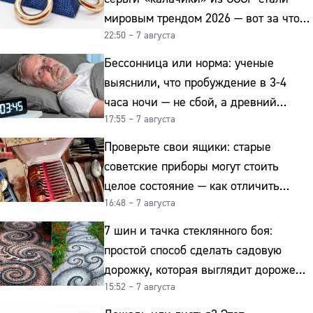
мировым трендом 2026 — вот за что
22:50 – 7 августа
их ценят ювелиры
Бессонница или норма: ученые
выяснили, что пробуждение в 3-4
часа ночи — не сбой, а древний
17:55 – 7 августа
биологический ритм
Проверьте свои ящики: старые
советские приборы могут стоить
целое состояние — как отличить
16:48 – 7 августа
подделку от мельхиора
7 шин и тачка стеклянного боя:
простой способ сделать садовую
дорожку, которая выглядит дороже
15:52 – 7 августа
гранита