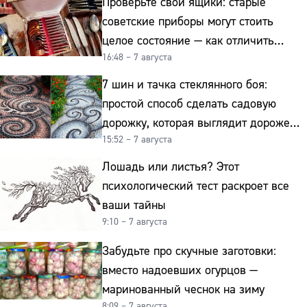
Проверьте свои ящики: старые
советские приборы могут стоить
целое состояние — как отличить
16:48 – 7 августа
подделку от мельхиора
7 шин и тачка стеклянного боя:
простой способ сделать садовую
дорожку, которая выглядит дороже
15:52 – 7 августа
гранита
Лошадь или листья? Этот
психологический тест раскроет все
ваши тайны
9:10 – 7 августа
Забудьте про скучные заготовки:
вместо надоевших огурцов —
маринованный чеснок на зиму
8:09 – 7 августа