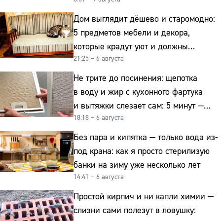
Дом выглядит дёшево и старомодно:
5 предметов мебели и декора,
которые крадут уют и должны
21:25 – 6 августа
отправиться на свалку прямо сейчас
Не трите до посинения: щепотка
в воду и жир с кухонного фартука
и вытяжки слезает сам: 5 минут —
18:18 – 6 августа
и сверкает как новая
Без пара и кипятка — только вода из-
под крана: как я просто стерилизую
банки на зиму уже несколько лет
14:41 – 6 августа
Простой кирпич и ни капли химии —
слизни сами полезут в ловушку: