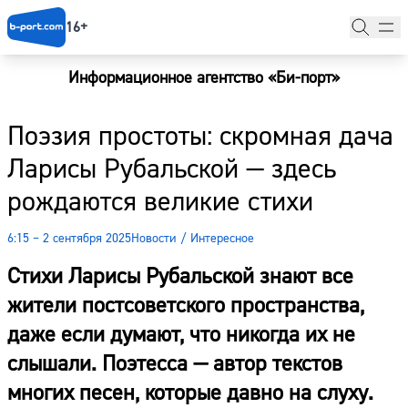
16+
Информационное агентство «Би-порт»
Главная
Поэзия простоты: скромная дача
Новости
Ларисы Рубальской — здесь
Наши гости
рождаются великие стихи
Фоторепортажи
6:15 – 2 сентября 2025
Новости
/
Интересное
Погода
Стихи Ларисы Рубальской знают все
Курсы валют
жители постсоветского пространства,
даже если думают, что никогда их не
слышали. Поэтесса — автор текстов
многих песен, которые давно на слуху.