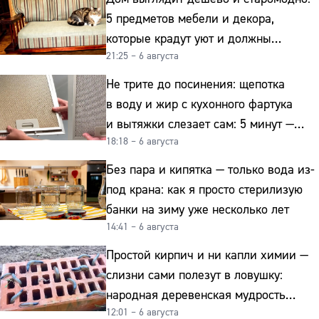
5 предметов мебели и декора,
которые крадут уют и должны
21:25 – 6 августа
отправиться на свалку прямо сейчас
Не трите до посинения: щепотка
в воду и жир с кухонного фартука
и вытяжки слезает сам: 5 минут —
18:18 – 6 августа
и сверкает как новая
Без пара и кипятка — только вода из-
под крана: как я просто стерилизую
банки на зиму уже несколько лет
14:41 – 6 августа
Простой кирпич и ни капли химии —
слизни сами полезут в ловушку:
народная деревенская мудрость
12:01 – 6 августа
реально работает