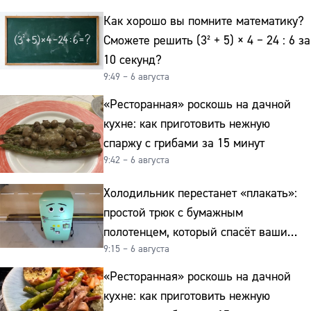
Как хорошо вы помните математику?
Сможете решить (3² + 5) × 4 − 24 : 6 за
10 секунд?
9:49 – 6 августа
«Ресторанная» роскошь на дачной
кухне: как приготовить нежную
спаржу с грибами за 15 минут
9:42 – 6 августа
Холодильник перестанет «плакать»:
простой трюк с бумажным
полотенцем, который спасёт ваши
9:15 – 6 августа
овощи от гнили
«Ресторанная» роскошь на дачной
кухне: как приготовить нежную