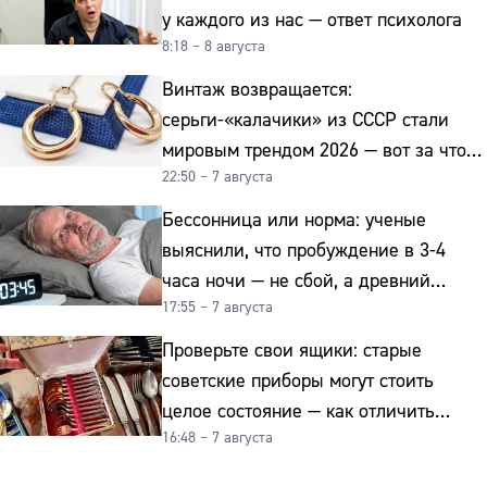
у каждого из нас — ответ психолога
8:18 – 8 августа
Винтаж возвращается:
серьги-«калачики» из СССР стали
мировым трендом 2026 — вот за что
22:50 – 7 августа
их ценят ювелиры
Бессонница или норма: ученые
выяснили, что пробуждение в 3-4
часа ночи — не сбой, а древний
17:55 – 7 августа
биологический ритм
Проверьте свои ящики: старые
советские приборы могут стоить
целое состояние — как отличить
16:48 – 7 августа
подделку от мельхиора