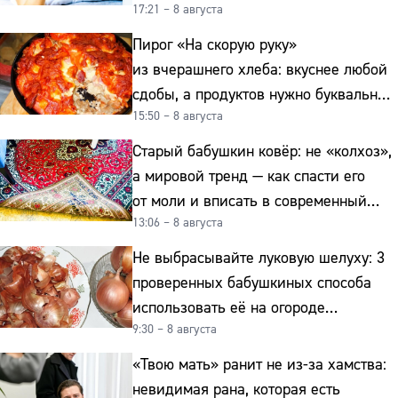
17:21 – 8 августа
после 50
Пирог «На скорую руку»
из вчерашнего хлеба: вкуснее любой
сдобы, а продуктов нужно буквально
15:50 – 8 августа
копейки
Старый бабушкин ковёр: не «колхоз»,
а мировой тренд — как спасти его
от моли и вписать в современный
13:06 – 8 августа
интерьер
Не выбрасывайте луковую шелуху: 3
проверенных бабушкиных способа
использовать её на огороде
9:30 – 8 августа
и для здоровья этой зимой
«Твою мать» ранит не из-за хамства:
невидимая рана, которая есть