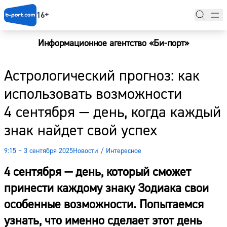
16+
Информационное агентство «Би-порт»
Главная
Астрологический прогноз: как
Новости
использовать возможности
Наши гости
4 сентября — день, когда каждый
Фоторепортажи
знак найдет свой успех
Погода
9:15 – 3 сентября 2025
Новости
/
Интересное
Курсы валют
4 сентября — день, который сможет
принести каждому знаку Зодиака свои
особенные возможности. Попытаемся
узнать, что именно сделает этот день