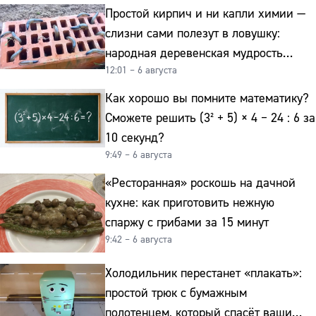
Простой кирпич и ни капли химии —
слизни сами полезут в ловушку:
народная деревенская мудрость
12:01 – 6 августа
реально работает
Как хорошо вы помните математику?
Сможете решить (3² + 5) × 4 − 24 : 6 за
10 секунд?
9:49 – 6 августа
«Ресторанная» роскошь на дачной
кухне: как приготовить нежную
спаржу с грибами за 15 минут
9:42 – 6 августа
Холодильник перестанет «плакать»:
простой трюк с бумажным
полотенцем, который спасёт ваши