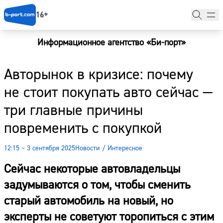
16+
Информационное агентство «Би-порт»
Главная
Авторынок в кризисе: почему
Новости
не стоит покупать авто сейчас —
Наши гости
три главные причины
Фоторепортажи
повременить с покупкой
Погода
12:15 – 3 сентября 2025
Новости
/
Интересное
Курсы валют
Сейчас некоторые автовладельцы
задумываются о том, чтобы сменить
старый автомобиль на новый, но
эксперты не советуют торопиться с этим