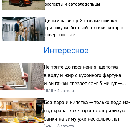
эксперты и автовладельцы
Деньги на ветер: 3 главные ошибки
при покупке бытовой техники, которые
совершают все
Интересное
Не трите до посинения: щепотка
в воду и жир с кухонного фартука
и вытяжки слезает сам: 5 минут —
18:18 – 6 августа
и сверкает как новая
Без пара и кипятка — только вода из-
под крана: как я просто стерилизую
банки на зиму уже несколько лет
14:41 – 6 августа