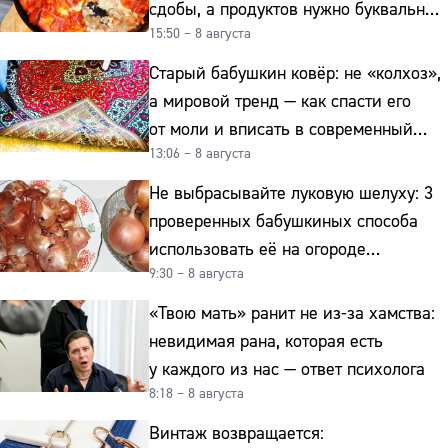
сдобы, а продуктов нужно буквально
15:50 – 8 августа
копейки
Старый бабушкин ковёр: не «колхоз»,
а мировой тренд — как спасти его
от моли и вписать в современный
13:06 – 8 августа
интерьер
Не выбрасывайте луковую шелуху: 3
проверенных бабушкиных способа
использовать её на огороде
9:30 – 8 августа
и для здоровья этой зимой
«Твою мать» ранит не из-за хамства:
невидимая рана, которая есть
у каждого из нас — ответ психолога
8:18 – 8 августа
Винтаж возвращается: