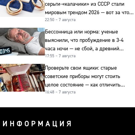
серьги-«калачики» из СССР стали
мировым трендом 2026 — вот за что
22:50 – 7 августа
их ценят ювелиры
Бессонница или норма: ученые
выяснили, что пробуждение в 3-4
часа ночи — не сбой, а древний
17:55 – 7 августа
биологический ритм
Проверьте свои ящики: старые
советские приборы могут стоить
целое состояние — как отличить
16:48 – 7 августа
подделку от мельхиора
ИНФОРМАЦИЯ