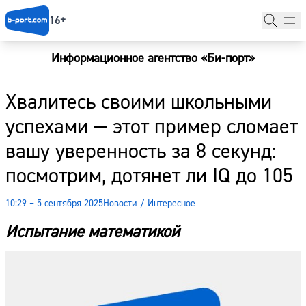
16+
Информационное агентство «Би-порт»
Главная
Хвалитесь своими школьными
Новости
успехами — этот пример сломает
Наши гости
вашу уверенность за 8 секунд:
Фоторепортажи
посмотрим, дотянет ли IQ до 105
Погода
10:29 – 5 сентября 2025
Новости
/
Интересное
Курсы валют
Испытание математикой