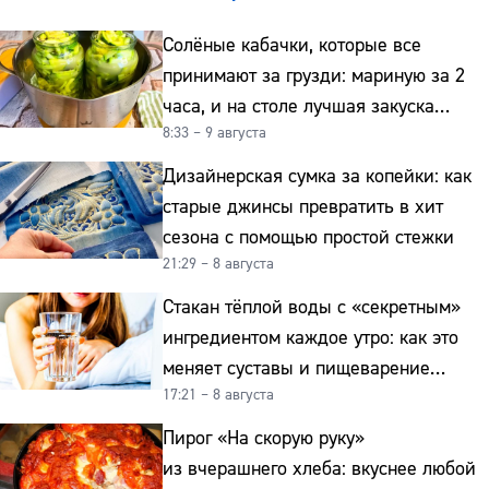
Солёные кабачки, которые все
принимают за грузди: мариную за 2
часа, и на столе лучшая закуска
8:33 – 9 августа
к картошке
Дизайнерская сумка за копейки: как
старые джинсы превратить в хит
сезона с помощью простой стежки
21:29 – 8 августа
Стакан тёплой воды с «секретным»
ингредиентом каждое утро: как это
меняет суставы и пищеварение
17:21 – 8 августа
после 50
Пирог «На скорую руку»
из вчерашнего хлеба: вкуснее любой