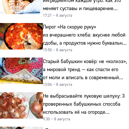
ингредиентом каждое утро: как это
меняет суставы и пищеварение
17:21 – 8 августа
после 50
Пирог «На скорую руку»
из вчерашнего хлеба: вкуснее любой
сдобы, а продуктов нужно буквально
15:50 – 8 августа
копейки
Старый бабушкин ковёр: не «колхоз»,
а мировой тренд — как спасти его
от моли и вписать в современный
13:06 – 8 августа
интерьер
Не выбрасывайте луковую шелуху: 3
проверенных бабушкиных способа
использовать её на огороде
9:30 – 8 августа
и для здоровья этой зимой