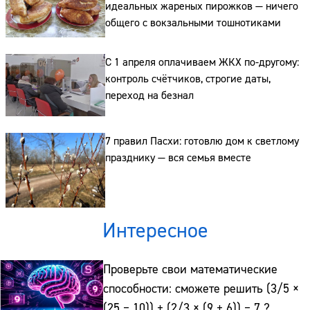
идеальных жареных пирожков — ничего
общего с вокзальными тошнотиками
Сайт:
Адрес:
С 1 апреля оплачиваем ЖКХ по-другому:
контроль счётчиков, строгие даты,
Телефон:
переход на безнал
7 правил Пасхи: готовлю дом к светлому
празднику — вся семья вместе
Интересное
Проверьте свои математические
способности: сможете решить (3/5 ×
(25 − 10)) + (2/3 × (9 + 6)) − 7 ?