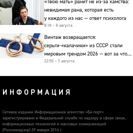
«Твою мать» ранит не из-за хамства:
невидимая рана, которая есть
у каждого из нас — ответ психолога
8:18 – 8 августа
Винтаж возвращается:
серьги-«калачики» из СССР стали
мировым трендом 2026 — вот за что
22:50 – 7 августа
их ценят ювелиры
ИНФОРМАЦИЯ
Сетевое издание Информационное агентство «Би-порт»
зарегистрировано в Федеральной службе по надзору в сфере связи,
информационных технологий и массовых коммуникаций
(Роскомнадзор) 29 января 2014 г.