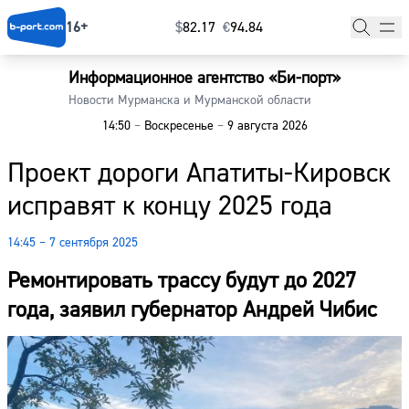
16+
$
⁠82.17
€
⁠94.84
Информационное агентство «Би-порт»
Главная
Новости Мурманска и Мурманской области
14:50
–
Воскресенье
–
9 августа 2026
Новости
Проект дороги Апатиты-Кировск
Наши гости
исправят к концу 2025 года
Фоторепортажи
14:45 – 7 сентября 2025
Погода
Ремонтировать трассу будут до 2027
Курсы валют
года, заявил губернатор Андрей Чибис