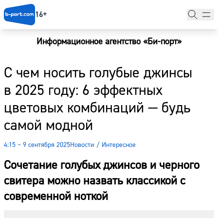
16+
Информационное агентство «Би-порт»
Главная
С чем носить голубые джинсы
Новости
в 2025 году: 6 эффектных
Наши гости
цветовых комбинаций — будь
Фоторепортажи
самой модной
Погода
4:15 – 9 сентября 2025
Новости
/
Интересное
Курсы валют
Сочетание голубых джинсов и черного
свитера можно назвать классикой с
современной ноткой