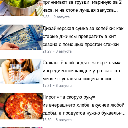
принимают за грузди: мариную за 2
часа, и на столе лучшая закуска
8:33 – 9 августа
к картошке
Дизайнерская сумка за копейки: как
старые джинсы превратить в хит
сезона с помощью простой стежки
21:29 – 8 августа
Стакан тёплой воды с «секретным»
ингредиентом каждое утро: как это
меняет суставы и пищеварение
17:21 – 8 августа
после 50
Пирог «На скорую руку»
из вчерашнего хлеба: вкуснее любой
сдобы, а продуктов нужно буквально
15:50 – 8 августа
копейки