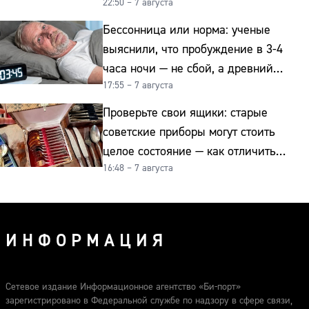
22:50 – 7 августа
их ценят ювелиры
Бессонница или норма: ученые
выяснили, что пробуждение в 3-4
часа ночи — не сбой, а древний
17:55 – 7 августа
биологический ритм
Проверьте свои ящики: старые
советские приборы могут стоить
целое состояние — как отличить
16:48 – 7 августа
подделку от мельхиора
ИНФОРМАЦИЯ
Сетевое издание Информационное агентство «Би-порт»
зарегистрировано в Федеральной службе по надзору в сфере связи,