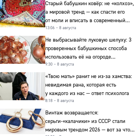
Старый бабушкин ковёр: не «колхоз»,
а мировой тренд — как спасти его
от моли и вписать в современный
13:06 – 8 августа
интерьер
Не выбрасывайте луковую шелуху: 3
проверенных бабушкиных способа
использовать её на огороде
9:30 – 8 августа
и для здоровья этой зимой
«Твою мать» ранит не из-за хамства:
невидимая рана, которая есть
у каждого из нас — ответ психолога
8:18 – 8 августа
Винтаж возвращается:
серьги-«калачики» из СССР стали
мировым трендом 2026 — вот за что