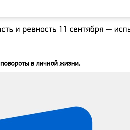
сть и ревность 11 сентября — исп
Главная
Новости
повороты в личной жизни.
Наши гости
Фоторепор
Погода
Курсы валю