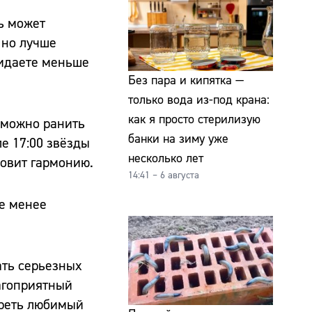
ь может
 но лучше
жидаете меньше
Без пара и кипятка —
только вода из-под крана:
как я просто стерилизую
 можно ранить
банки на зиму уже
е 17:00 звёзды
несколько лет
новит гармонию.
14:41 – 6 августа
не менее
ать серьезных
лагоприятный
треть любимый