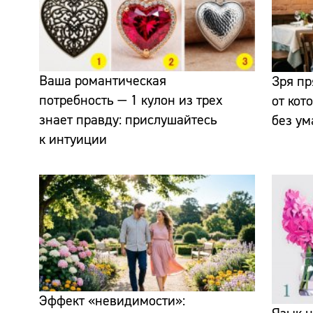
Ваша романтическая
Зря пр
потребность — 1 кулон из трех
от кот
знает правду: прислушайтесь
без ум
к интуиции
Эффект «невидимости»: