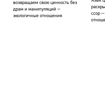
Язык ц
возвращаем свою ценность без
раскр
драм и манипуляций —
ссор —
экологичные отношения
отнош