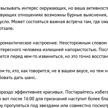
и вызывать интерес окружающих, но ваша активност
ствующих отношениях возможны бурные выяснения,
усло. Может состояться важная встреча там, где о
ртзале.
т романтическое настроение. Неосторожным словом
нтересного человека излишней напористостью. Посл
тся перед кем-то извиниться, но это точно восста
ем-то, кто, как говорится, не в вашем вкусе, но тем 
бовать дать шанс.
гораздо эффективнее красивых. Постарайтесь избег
 А вот после 16:00 для признаний наступит более б
у прогуляться под звездами или совместно посмо