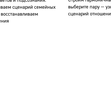
ветов и подсознания:
выберите пару — уз
ываем сценарий семейных
сценарий отношен
 восстанавливаем
ения