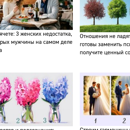
ячете: 3 женских недостатка,
Отношения не ладят
орых мужчины на самом деле
готовы заменить пс
а
получите ценный с
Сайт:
Адрес:
Телефон:
Строим гармоничны