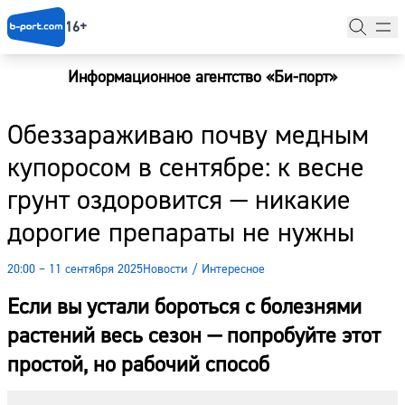
16+
Информационное агентство «Би-порт»
Главная
Обеззараживаю почву медным
Новости
купоросом в сентябре: к весне
Наши гости
грунт оздоровится — никакие
Фоторепортажи
дорогие препараты не нужны
Погода
20:00 – 11 сентября 2025
Новости
/
Интересное
Курсы валют
Если вы устали бороться с болезнями
растений весь сезон — попробуйте этот
простой, но рабочий способ