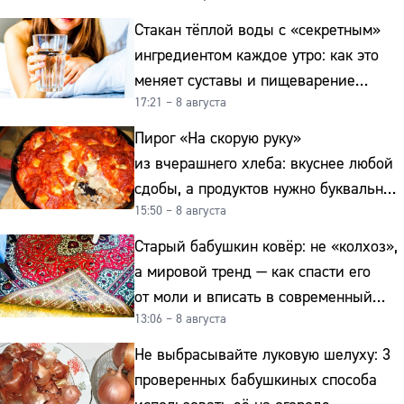
Стакан тёплой воды с «секретным»
ингредиентом каждое утро: как это
меняет суставы и пищеварение
17:21 – 8 августа
после 50
Пирог «На скорую руку»
из вчерашнего хлеба: вкуснее любой
сдобы, а продуктов нужно буквально
15:50 – 8 августа
копейки
Старый бабушкин ковёр: не «колхоз»,
а мировой тренд — как спасти его
от моли и вписать в современный
13:06 – 8 августа
интерьер
Не выбрасывайте луковую шелуху: 3
проверенных бабушкиных способа