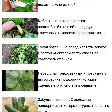
делает землю рыхлой
Кабачки не заканчиваются:
«волшебный» коктейль из двух
копеечных компонентов заставит их
плодоносить до самых заморозков
Сайт:
Сухая ботва — не повод хватать лопату!
Простой «ногтевой тест» спасет ваш
Адрес:
картофель от гнили
Телефон:
Перец стал тонкостенным и пресным? 3
августовские подкормки, которые
сделают его мясистым и сладким
Забудьте про азот: 3 июльские
подкормки, от которых огурцы трещат по
швам