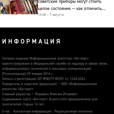
советские приборы могут стоить
целое состояние — как отличить
16:48 – 7 августа
подделку от мельхиора
ИНФОРМАЦИЯ
Сетевое издание Информационное агентство «Би-порт»
зарегистрировано в Федеральной службе по надзору в сфере связи,
информационных технологий и массовых коммуникаций
(Роскомнадзор) 29 января 2014 г.
Запись о регистрации ЭЛ №ФС77-85351 от 13.06.2023
Учредитель и издатель (редакция) — ООО «Информационное
агентство «Би-порт»
Главный редактор — Жаравин Максим Игоревич
Содержимое сайта «Би-порт» (b-port.com) предназначено для
посетителей старше 16 лет.
О нас
Контактная информация
Редакционная политика