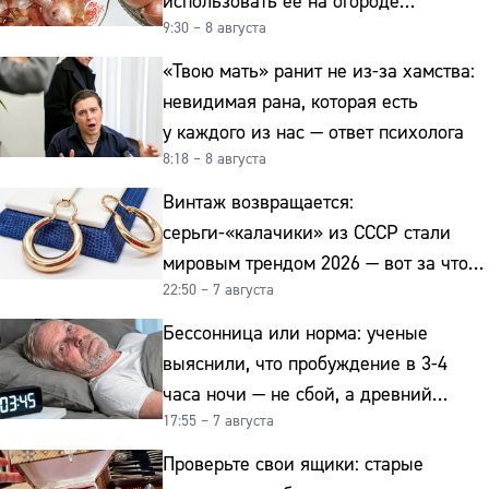
использовать её на огороде
9:30 – 8 августа
и для здоровья этой зимой
«Твою мать» ранит не из-за хамства:
невидимая рана, которая есть
у каждого из нас — ответ психолога
8:18 – 8 августа
Винтаж возвращается:
серьги-«калачики» из СССР стали
мировым трендом 2026 — вот за что
22:50 – 7 августа
их ценят ювелиры
Бессонница или норма: ученые
выяснили, что пробуждение в 3-4
часа ночи — не сбой, а древний
17:55 – 7 августа
биологический ритм
Проверьте свои ящики: старые