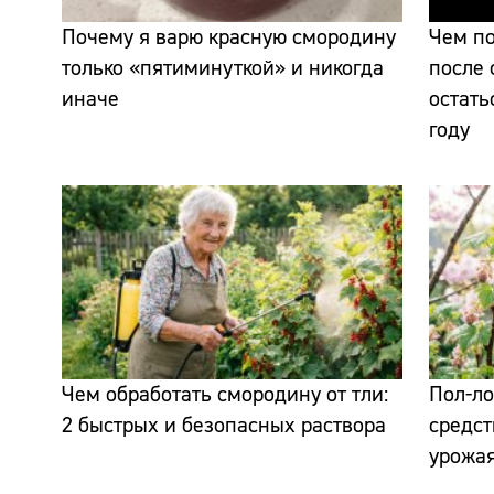
Почему я варю красную смородину
Чем по
только «пятиминуткой» и никогда
после 
иначе
остать
году
Чем обработать смородину от тли:
Пол-ло
2 быстрых и безопасных раствора
средст
урожа