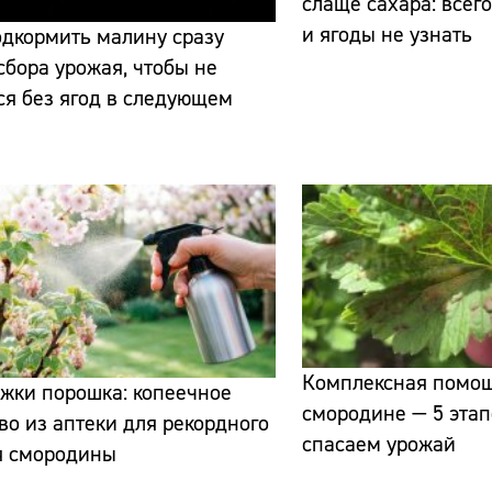
слаще сахара: всег
и ягоды не узнать
дкормить малину сразу
сбора урожая, чтобы не
ся без ягод в следующем
Сайт:
Адрес:
Телефон:
Комплексная помо
жки порошка: копеечное
смородине — 5 этап
во из аптеки для рекордного
спасаем урожай
я смородины