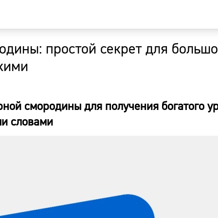
одины: простой секрет для больш
Главная
кими
Новости
рной смородины для получения богатого у
Наши гости
ми словами
Фоторепор
Погода
Курсы валю