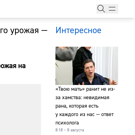
ого урожая —
Интересное
рожая на
тажи
«Твою мать» ранит не из-
за хамства: невидимая
рана, которая есть
т
у каждого из нас — ответ
психолога
8:18 – 8 августа