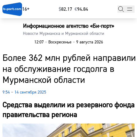
16+
$
⁠82.17
€
⁠94.84
Информационное агентство «Би-порт»
Главная
Новости Мурманска и Мурманской области
12:07
–
Воскресенье
–
9 августа 2026
Новости
Более 362 млн рублей направили
Наши гости
на обслуживание госдолга в
Фоторепортажи
Мурманской области
Погода
9:54 – 14 сентября 2025
Курсы валют
Средства выделили из резервного фонда
правительства региона