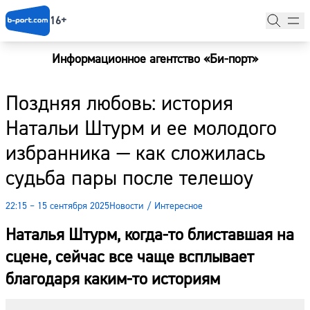
16+
Информационное агентство «Би-порт»
Главная
Поздняя любовь: история
Новости
Натальи Штурм и ее молодого
Наши гости
избранника — как сложилась
Фоторепортажи
судьба пары после телешоу
Погода
22:15 – 15 сентября 2025
Новости
/
Интересное
Курсы валют
Наталья Штурм, когда-то блиставшая на
сцене, сейчас все чаще всплывает
благодаря каким-то историям