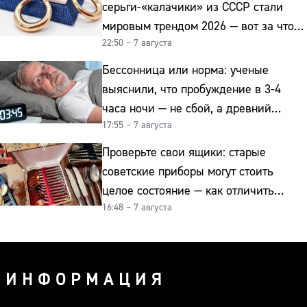
серьги-«калачики» из СССР стали
мировым трендом 2026 — вот за что
22:50 – 7 августа
их ценят ювелиры
Бессонница или норма: ученые
выяснили, что пробуждение в 3-4
часа ночи — не сбой, а древний
17:55 – 7 августа
биологический ритм
Проверьте свои ящики: старые
советские приборы могут стоить
целое состояние — как отличить
16:48 – 7 августа
подделку от мельхиора
ИНФОРМАЦИЯ