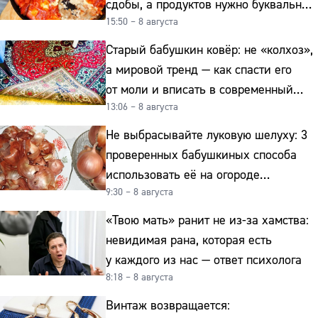
сдобы, а продуктов нужно буквально
15:50 – 8 августа
копейки
Старый бабушкин ковёр: не «колхоз»,
а мировой тренд — как спасти его
от моли и вписать в современный
13:06 – 8 августа
интерьер
Не выбрасывайте луковую шелуху: 3
проверенных бабушкиных способа
использовать её на огороде
9:30 – 8 августа
и для здоровья этой зимой
«Твою мать» ранит не из-за хамства:
невидимая рана, которая есть
у каждого из нас — ответ психолога
8:18 – 8 августа
Винтаж возвращается: