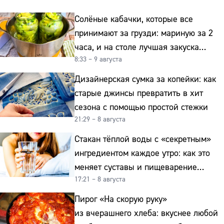
Солёные кабачки, которые все
принимают за грузди: мариную за 2
часа, и на столе лучшая закуска
8:33 – 9 августа
к картошке
Дизайнерская сумка за копейки: как
старые джинсы превратить в хит
сезона с помощью простой стежки
21:29 – 8 августа
Стакан тёплой воды с «секретным»
ингредиентом каждое утро: как это
меняет суставы и пищеварение
17:21 – 8 августа
после 50
Пирог «На скорую руку»
из вчерашнего хлеба: вкуснее любой