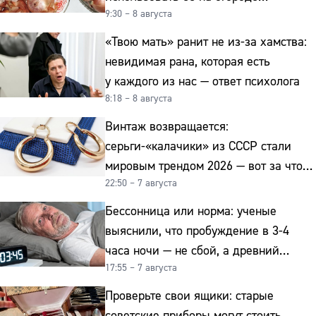
9:30 – 8 августа
и для здоровья этой зимой
«Твою мать» ранит не из-за хамства:
невидимая рана, которая есть
у каждого из нас — ответ психолога
8:18 – 8 августа
Винтаж возвращается:
серьги-«калачики» из СССР стали
мировым трендом 2026 — вот за что
22:50 – 7 августа
их ценят ювелиры
Бессонница или норма: ученые
выяснили, что пробуждение в 3-4
часа ночи — не сбой, а древний
17:55 – 7 августа
биологический ритм
Проверьте свои ящики: старые
советские приборы могут стоить