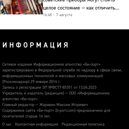
целое состояние — как отличить
16:48 – 7 августа
подделку от мельхиора
ИНФОРМАЦИЯ
Сетевое издание Информационное агентство «Би-порт»
зарегистрировано в Федеральной службе по надзору в сфере связи,
информационных технологий и массовых коммуникаций
(Роскомнадзор) 29 января 2014 г.
Запись о регистрации ЭЛ №ФС77-85351 от 13.06.2023
Учредитель и издатель (редакция) — ООО «Информационное
агентство «Би-порт»
Главный редактор — Жаравин Максим Игоревич
Содержимое сайта «Би-порт» (b-port.com) предназначено для
посетителей старше 16 лет.
О нас
Контактная информация
Редакционная политика