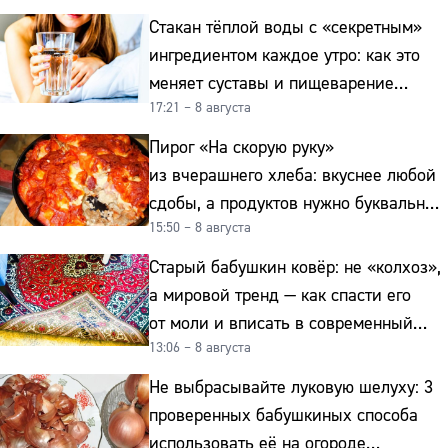
Стакан тёплой воды с «секретным»
ингредиентом каждое утро: как это
меняет суставы и пищеварение
17:21 – 8 августа
после 50
Пирог «На скорую руку»
из вчерашнего хлеба: вкуснее любой
сдобы, а продуктов нужно буквально
15:50 – 8 августа
копейки
Старый бабушкин ковёр: не «колхоз»,
а мировой тренд — как спасти его
от моли и вписать в современный
13:06 – 8 августа
интерьер
Не выбрасывайте луковую шелуху: 3
проверенных бабушкиных способа
использовать её на огороде