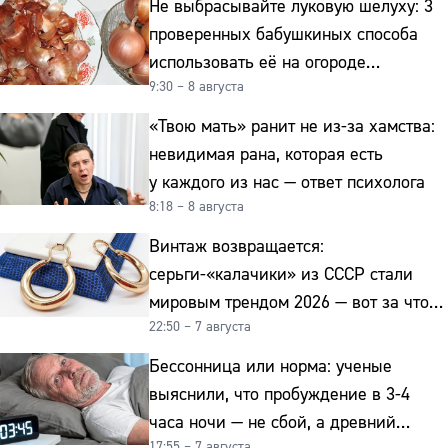
Не выбрасывайте луковую шелуху: 3
проверенных бабушкиных способа
использовать её на огороде
9:30 – 8 августа
и для здоровья этой зимой
«Твою мать» ранит не из-за хамства:
невидимая рана, которая есть
у каждого из нас — ответ психолога
8:18 – 8 августа
Винтаж возвращается:
серьги-«калачики» из СССР стали
мировым трендом 2026 — вот за что
22:50 – 7 августа
их ценят ювелиры
Бессонница или норма: ученые
выяснили, что пробуждение в 3-4
часа ночи — не сбой, а древний
17:55 – 7 августа