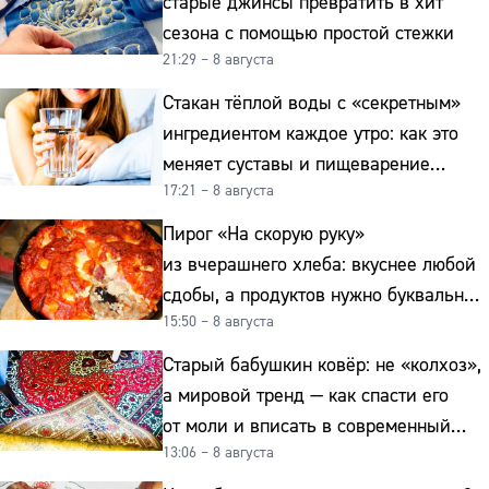
старые джинсы превратить в хит
сезона с помощью простой стежки
21:29 – 8 августа
Стакан тёплой воды с «секретным»
ингредиентом каждое утро: как это
меняет суставы и пищеварение
17:21 – 8 августа
после 50
Пирог «На скорую руку»
из вчерашнего хлеба: вкуснее любой
сдобы, а продуктов нужно буквально
15:50 – 8 августа
копейки
Старый бабушкин ковёр: не «колхоз»,
а мировой тренд — как спасти его
от моли и вписать в современный
13:06 – 8 августа
интерьер