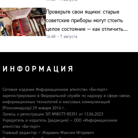
биологический ритм
Проверьте свои ящики: старые
советские приборы могут стоить
целое состояние — как отличить
16:48 – 7 августа
подделку от мельхиора
ИНФОРМАЦИЯ
Сетевое издание Информационное агентство «Би-порт»
зарегистрировано в Федеральной службе по надзору в сфере связи,
информационных технологий и массовых коммуникаций
(Роскомнадзор) 29 января 2014 г.
Запись о регистрации ЭЛ №ФС77-85351 от 13.06.2023
Учредитель и издатель (редакция) — ООО «Информационное
агентство «Би-порт»
Главный редактор — Жаравин Максим Игоревич