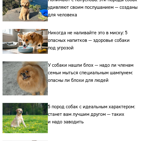
удивляют своим послушанием — созданы
для человека
Никогда не наливайте это в миску: 5
опасных напитков — здоровье собаки
под угрозой
У собаки нашли блох — надо ли членам
семьи мыться специальным шампунем:
опасны ли блохи для людей
Сайт:
Адрес:
5 пород собак с идеальным характером:
Телефон:
станет вам лучшим другом — таких
и надо заводить