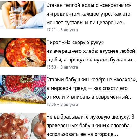
Стакан тёплой воды с «секретным»
ингредиентом каждое утро: как это
меняет суставы и пищеварение
17:21 – 8 августа
после 50
Пирог «На скорую руку»
из вчерашнего хлеба: вкуснее любой
сдобы, а продуктов нужно буквально
15:50 – 8 августа
копейки
Старый бабушкин ковёр: не «колхоз»,
а мировой тренд — как спасти его
от моли и вписать в современный
13:06 – 8 августа
интерьер
Не выбрасывайте луковую шелуху: 3
проверенных бабушкиных способа
использовать её на огороде