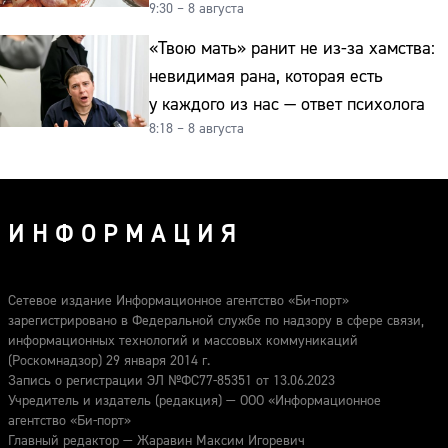
9:30 – 8 августа
и для здоровья этой зимой
«Твою мать» ранит не из-за хамства:
невидимая рана, которая есть
у каждого из нас — ответ психолога
8:18 – 8 августа
ИНФОРМАЦИЯ
Сетевое издание Информационное агентство «Би-порт»
зарегистрировано в Федеральной службе по надзору в сфере связи,
информационных технологий и массовых коммуникаций
(Роскомнадзор) 29 января 2014 г.
Запись о регистрации ЭЛ №ФС77-85351 от 13.06.2023
Учредитель и издатель (редакция) — ООО «Информационное
агентство «Би-порт»
Главный редактор — Жаравин Максим Игоревич