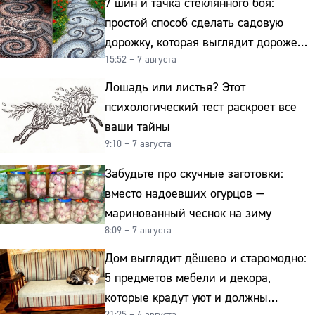
7 шин и тачка стеклянного боя:
простой способ сделать садовую
дорожку, которая выглядит дороже
15:52 – 7 августа
гранита
Лошадь или листья? Этот
психологический тест раскроет все
ваши тайны
9:10 – 7 августа
Забудьте про скучные заготовки:
вместо надоевших огурцов —
маринованный чеснок на зиму
8:09 – 7 августа
Дом выглядит дёшево и старомодно:
5 предметов мебели и декора,
которые крадут уют и должны