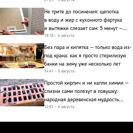
21:25 – 6 августа
отправиться на свалку прямо сейчас
Не трите до посинения: щепотка
в воду и жир с кухонного фартука
и вытяжки слезает сам: 5 минут —
18:18 – 6 августа
и сверкает как новая
Без пара и кипятка — только вода из-
под крана: как я просто стерилизую
банки на зиму уже несколько лет
14:41 – 6 августа
Простой кирпич и ни капли химии —
слизни сами полезут в ловушку:
народная деревенская мудрость
12:01 – 6 августа
реально работает