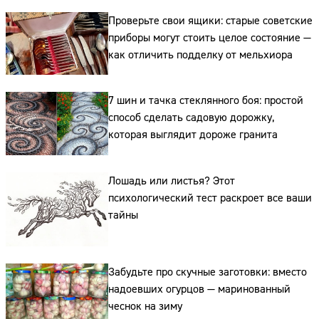
Проверьте свои ящики: старые советские
приборы могут стоить целое состояние —
как отличить подделку от мельхиора
7 шин и тачка стеклянного боя: простой
Сайт:
способ сделать садовую дорожку,
которая выглядит дороже гранита
Адрес:
Телефон:
Лошадь или листья? Этот
психологический тест раскроет все ваши
тайны
Забудьте про скучные заготовки: вместо
надоевших огурцов — маринованный
чеснок на зиму