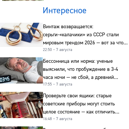
Интересное
Винтаж возвращается:
серьги-«калачики» из СССР стали
мировым трендом 2026 — вот за что
22:50 – 7 августа
их ценят ювелиры
Бессонница или норма: ученые
выяснили, что пробуждение в 3-4
часа ночи — не сбой, а древний
17:55 – 7 августа
биологический ритм
Проверьте свои ящики: старые
советские приборы могут стоить
целое состояние — как отличить
16:48 – 7 августа
подделку от мельхиора