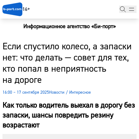
16+
Информационное агентство «Би-порт»
Главная
Если спустило колесо, а запаски
Новости
нет: что делать — совет для тех,
Наши гости
кто попал в неприятность
Фоторепортажи
на дороге
Погода
16:00 – 17 сентября 2025
Новости
/
Интересное
Курсы валют
Как только водитель выехал в дорогу без
запаски, шансы повредить резину
возрастают