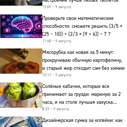
настроение лучше любых таблеток
13:09 – 9 августа
Проверьте свои математические
способности: сможете решить (3/5 ×
(25 − 10)) + (2/3 × (9 + 6)) − 7 ?
11:48 – 9 августа
Мясорубка как новая за 5 минут:
прокручиваю обычную картофелину,
и старый жир отходит сам без химии
10:17 – 9 августа
Солёные кабачки, которые все
принимают за грузди: мариную за 2
часа, и на столе лучшая закуска
8:33 – 9 августа
к картошке
Дизайнерская сумка за копейки: как