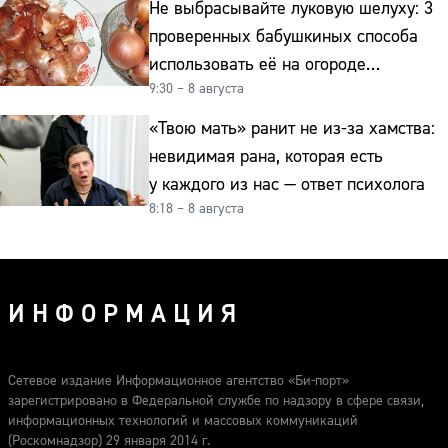
Не выбрасывайте луковую шелуху: 3
проверенных бабушкиных способа
использовать её на огороде
9:30 – 8 августа
и для здоровья этой зимой
«Твою мать» ранит не из-за хамства:
невидимая рана, которая есть
у каждого из нас — ответ психолога
8:18 – 8 августа
ИНФОРМАЦИЯ
Сетевое издание Информационное агентство «Би-порт»
зарегистрировано в Федеральной службе по надзору в сфере связи,
информационных технологий и массовых коммуникаций
(Роскомнадзор) 29 января 2014 г.