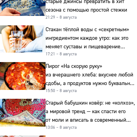
старые джинсы превратить в хит
сезона с помощью простой стежки
21:29 – 8 августа
Стакан тёплой воды с «секретным»
ингредиентом каждое утро: как это
меняет суставы и пищеварение
17:21 – 8 августа
после 50
Пирог «На скорую руку»
из вчерашнего хлеба: вкуснее любой
сдобы, а продуктов нужно буквально
15:50 – 8 августа
копейки
Старый бабушкин ковёр: не «колхоз»,
а мировой тренд — как спасти его
от моли и вписать в современный
13:06 – 8 августа
интерьер