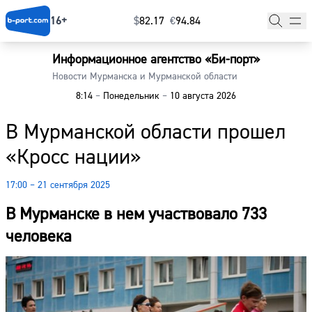
16+
$
⁠82.17
€
⁠94.84
Информационное агентство «Би-порт»
Главная
Новости Мурманска и Мурманской области
8:14
–
Понедельник
–
10 августа 2026
Новости
В Мурманской области прошел
Наши гости
«Кросс нации»
Фоторепортажи
17:00 – 21 сентября 2025
Погода
В Мурманске в нем участвовало 733
Курсы валют
человека