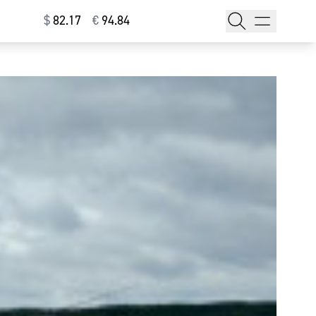
$
⁠82.17
€
⁠94.84
тажи
т