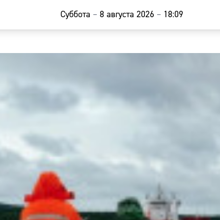
Суббота
–
8 августа 2026
–
18:09
Главная
Новости
Наши гости
Фоторепор
Погода
Курсы валю