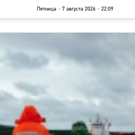
Пятница
–
7 августа 2026
–
22:09
Главная
Новости
Наши гости
Фоторепор
Погода
Курсы валю