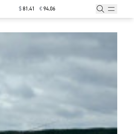
$
⁠81.41
€
⁠94.06
тажи
т