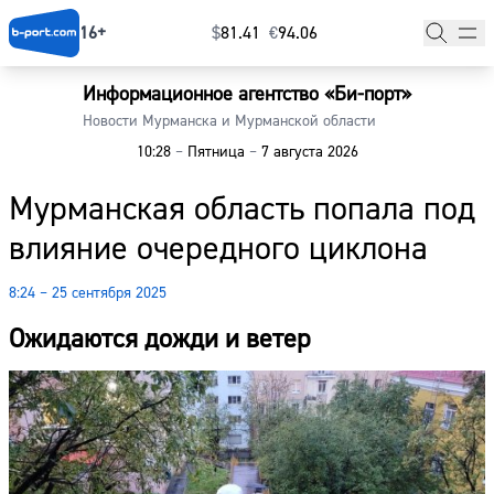
16+
$
⁠81.41
€
⁠94.06
Информационное агентство «Би-порт»
Главная
Новости Мурманска и Мурманской области
10:28
–
Пятница
–
7 августа 2026
Новости
Мурманская область попала под
Наши гости
влияние очередного циклона
Фоторепортажи
8:24 – 25 сентября 2025
Погода
Ожидаются дожди и ветер
Курсы валют