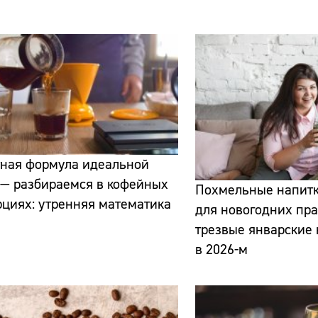
Сайт:
Адрес:
тная формула идеальной
Телефон:
 — разбираемся в кофейных
Похмельные напит
циях: утренняя математика
для новогодних пра
трезвые январские
в 2026-м