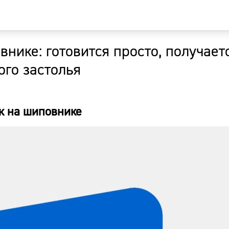
нике: готовится просто, получает
Главная
го застолья
Новости
к на шиповнике
Наши гости
Фоторепор
Погода
Курсы валю