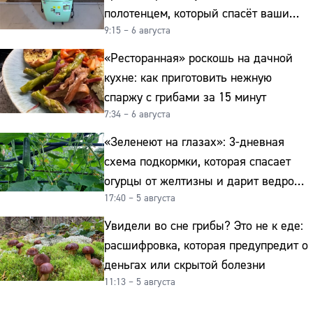
полотенцем, который спасёт ваши
9:15 – 6 августа
овощи от гнили
«Ресторанная» роскошь на дачной
кухне: как приготовить нежную
спаржу с грибами за 15 минут
7:34 – 6 августа
«Зеленеют на глазах»: 3-дневная
схема подкормки, которая спасает
огурцы от желтизны и дарит ведро
17:40 – 5 августа
урожая
Увидели во сне грибы? Это не к еде:
расшифровка, которая предупредит о
деньгах или скрытой болезни
11:13 – 5 августа