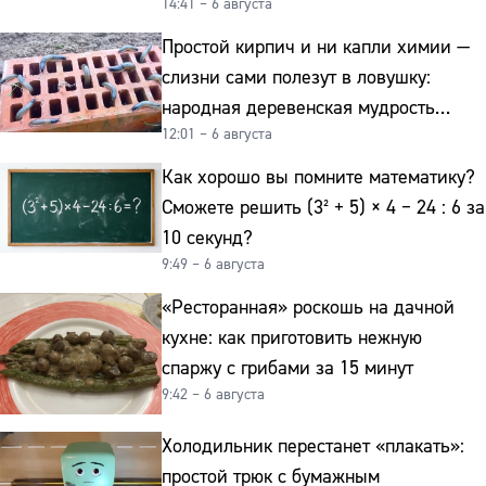
14:41 – 6 августа
Простой кирпич и ни капли химии —
слизни сами полезут в ловушку:
народная деревенская мудрость
12:01 – 6 августа
реально работает
Как хорошо вы помните математику?
Сможете решить (3² + 5) × 4 − 24 : 6 за
10 секунд?
9:49 – 6 августа
«Ресторанная» роскошь на дачной
кухне: как приготовить нежную
спаржу с грибами за 15 минут
9:42 – 6 августа
Холодильник перестанет «плакать»:
простой трюк с бумажным