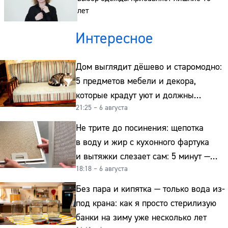
лет
Интересное
Дом выглядит дёшево и старомодно:
5 предметов мебели и декора,
которые крадут уют и должны
21:25 – 6 августа
отправиться на свалку прямо сейчас
Не трите до посинения: щепотка
в воду и жир с кухонного фартука
и вытяжки слезает сам: 5 минут —
18:18 – 6 августа
и сверкает как новая
Без пара и кипятка — только вода из-
под крана: как я просто стерилизую
банки на зиму уже несколько лет