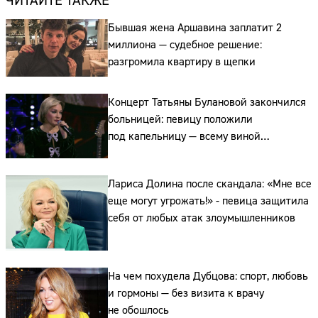
ЧИТАЙТЕ ТАКЖЕ
Бывшая жена Аршавина заплатит 2
миллиона — судебное решение:
разгромила квартиру в щепки
Концерт Татьяны Булановой закончился
больницей: певицу положили
под капельницу — всему виной
напряжённый график
Сайт:
Лариса Долина после скандала: «Мне все
Адрес:
еще могут угрожать!» - певица защитила
себя от любых атак злоумышленников
Телефон:
На чем похудела Дубцова: спорт, любовь
и гормоны — без визита к врачу
не обошлось