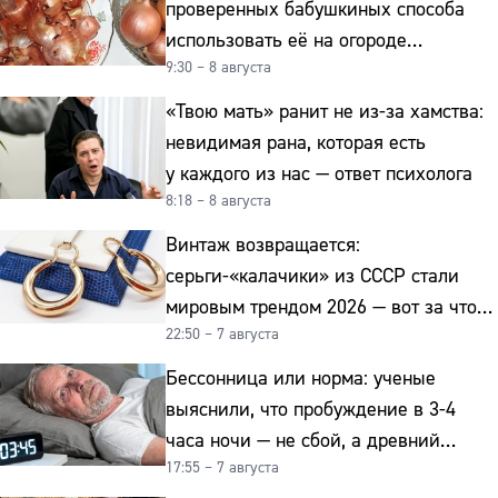
проверенных бабушкиных способа
использовать её на огороде
9:30 – 8 августа
и для здоровья этой зимой
«Твою мать» ранит не из-за хамства:
невидимая рана, которая есть
у каждого из нас — ответ психолога
8:18 – 8 августа
Винтаж возвращается:
серьги-«калачики» из СССР стали
мировым трендом 2026 — вот за что
22:50 – 7 августа
их ценят ювелиры
Бессонница или норма: ученые
выяснили, что пробуждение в 3-4
часа ночи — не сбой, а древний
17:55 – 7 августа
биологический ритм