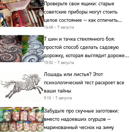
Проверьте свои ящики: старые
советские приборы могут стоить
целое состояние — как отличить
16:48 – 7 августа
подделку от мельхиора
7 шин и тачка стеклянного боя:
простой способ сделать садовую
дорожку, которая выглядит дороже
15:52 – 7 августа
гранита
Лошадь или листья? Этот
психологический тест раскроет все
ваши тайны
9:10 – 7 августа
Забудьте про скучные заготовки:
вместо надоевших огурцов —
маринованный чеснок на зиму