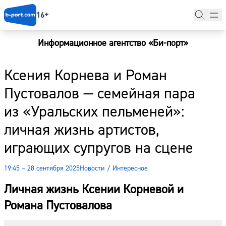
16+
Информационное агентство «Би-порт»
Главная
Ксения Корнева и Роман
Новости
Пустовалов — семейная пара
Наши гости
из «Уральских пельменей»:
Фоторепортажи
личная жизнь артистов,
Погода
играющих супругов на сцене
Курсы валют
19:45 – 28 сентября 2025
Новости
/
Интересное
Личная жизнь Ксении Корневой и
Романа Пустовалова