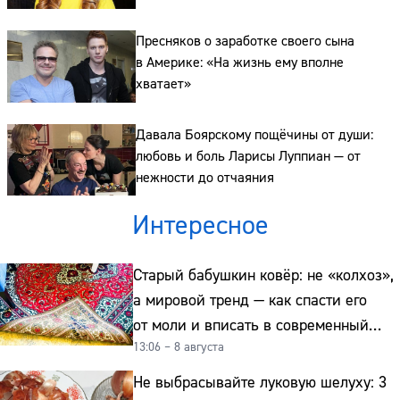
Пресняков о заработке своего сына
в Америке: «На жизнь ему вполне
хватает»
Давала Боярскому пощёчины от души:
любовь и боль Ларисы Луппиан — от
нежности до отчаяния
Интересное
Старый бабушкин ковёр: не «колхоз»,
а мировой тренд — как спасти его
от моли и вписать в современный
13:06 – 8 августа
интерьер
Не выбрасывайте луковую шелуху: 3