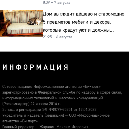
8:09 – 7 августа
Дом выглядит дёшево и старомодно:
5 предметов мебели и декора,
которые крадут уют и должны
21:25 – 6 августа
отправиться на свалку прямо сейчас
ИНФОРМАЦИЯ
Сетевое издание Информационное агентство «Би-порт»
зарегистрировано в Федеральной службе по надзору в сфере связи,
информационных технологий и массовых коммуникаций
(Роскомнадзор) 29 января 2014 г.
Запись о регистрации ЭЛ №ФС77-85351 от 13.06.2023
Учредитель и издатель (редакция) — ООО «Информационное
агентство «Би-порт»
Главный редактор — Жаравин Максим Игоревич