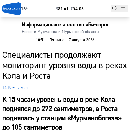
16+
$
⁠81.41
€
⁠94.06
Информационное агентство «Би-порт»
Главная
Новости Мурманска и Мурманской области
10:51
–
Пятница
–
7 августа 2026
Новости
Специалисты продолжают
Наши гости
мониторинг уровня воды в реках
Фоторепортажи
Кола и Роста
Погода
16:10 – 17 мая
Курсы валют
К 15 часам уровень воды в реке Кола
поднялся до 272 сантиметров, а Роста
поднялась у станции «Мурманоблгаза»
до 105 сантиметров