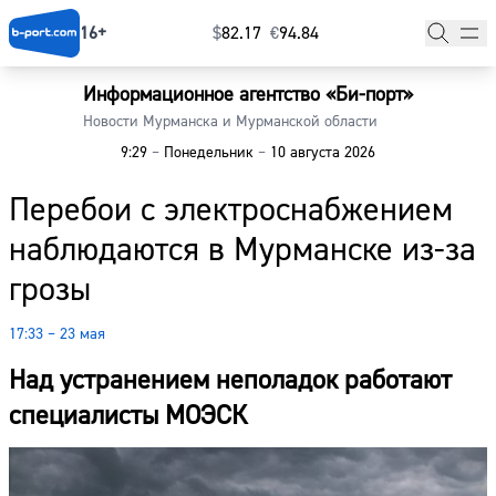
16+
$
⁠82.17
€
⁠94.84
Информационное агентство «Би-порт»
Главная
Новости Мурманска и Мурманской области
9:29
–
Понедельник
–
10 августа 2026
Новости
Перебои с электроснабжением
Наши гости
наблюдаются в Мурманске из-за
Фоторепортажи
грозы
Погода
17:33 – 23 мая
Курсы валют
Над устранением неполадок работают
специалисты МОЭСК