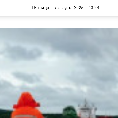
Пятница
–
7 августа 2026
–
13:23
Главная
Новости
Наши гости
Фоторепор
Погода
Курсы валю