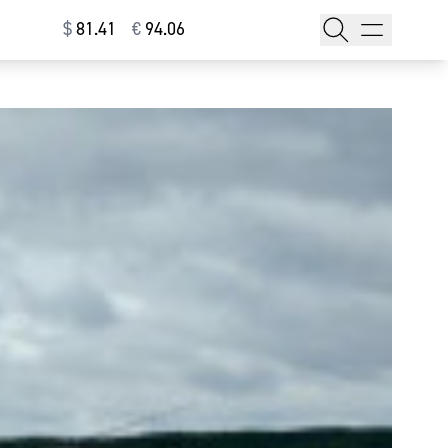
$
⁠81.41
€
⁠94.06
тажи
т