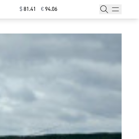
$
⁠81.41
€
⁠94.06
тажи
т