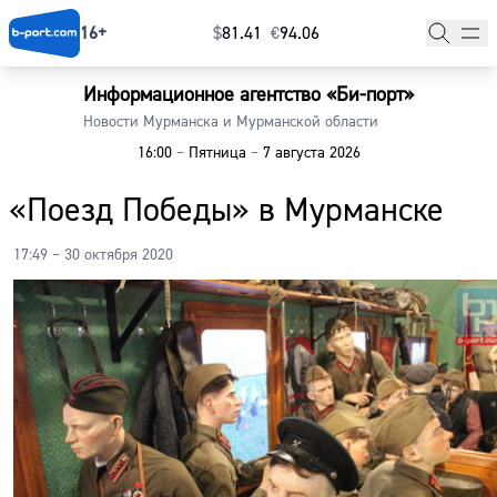
16+
$
⁠81.41
€
⁠94.06
Информационное агентство «Би-порт»
Главная
Новости Мурманска и Мурманской области
16:00
–
Пятница
–
7 августа 2026
Новости
«Поезд Победы» в Мурманске
Наши гости
17:49 – 30 октября 2020
Фоторепортажи
Погода
Курсы валют