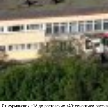
От мурманских +16 до ростовских +40: синоптики расска