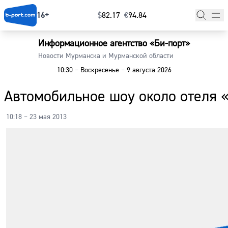
16+
$
⁠82.17
€
⁠94.84
Информационное агентство «Би-порт»
Главная
Новости Мурманска и Мурманской области
10:30
–
Воскресенье
–
9 августа 2026
Новости
Автомобильное шоу около отеля «
Наши гости
10:18 – 23 мая 2013
Фоторепортажи
Погода
Курсы валют