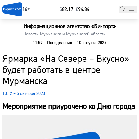
16+
$
⁠82.17
€
⁠94.84
Информационное агентство «Би-порт»
Главная
Новости Мурманска и Мурманской области
11:59
–
Понедельник
–
10 августа 2026
Новости
Ярмарка «На Севере – Вкусно»
Наши гости
будет работать в центре
Фоторепортажи
Мурманска
Погода
10:12 – 5 октября 2023
Курсы валют
Мероприятие приурочено ко Дню города